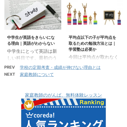
る算数は中学生で習う数
み解くテストのコツ1.1 教
の宝庫2.1 歴史ドラマで
ものとなりますが、効果
学の土台を間違いなく作
科書の新出単語を覚える
なぜ覚えられるか3 最後
は抜群です。 その理由も
っているわけですが、そ
のは最低条件1.2 文法は
に 単純な暗記は鮮度が勝
踏まえて説明していきた
の中学数学も、高校数学
広く浅くはダメ2 会話文
負 よく、一夜漬けと表現
いと思います。 もくじ1
の土台でしかありませ
2018/6/7
2019/8/29
は流れが大事2.1 先生の
されるのが、テストの前
九九を言う時に頭で考え
ん。 しかしながら、世の
傾向も大事3 最後に 問題
夜に一生懸命暗記で詰め
中学生が英語をきらいにな
平均点以下の子が平均点を
るかどうか1.1 反射で答え
中で最も使う数学の知識
を作る側から読み解くテ
込む勉強方法です。これ
る理由｜英語がわからない
取るための勉強方法とは｜
るメリット1.2 身体で覚
は、この中学数学です。
ス ...
は、 ...
学習塾は必要か
中学生にとって英語は新
える方法2 計算問題の練
高校数学になると一般か
今回は平均点が取れなく
しい科目です。最初のう
習方法3 最後に 九九を言
らかけ離れ、専門的にな
て困っている子の勉強方
ちは皆がわからない状態
う時に頭で考えるかどう
PREV
学校の定期考査・成績が伸びない理由とは
ってくるので、難易度も
法についてお話します。
なので、授業の進みも遅
か シチハ？（七×八） シ
NEXT
家庭教師について
高く、一般的な使われ方
それぞれの子に合った勉
く苦労はあまりしませ
シチ？（四×七） ゴッ
をしないのです。ですか
強方法というものはある
ん。しかし、文法が始ま
ク？（五×九） 反応して
ら中学数学はとても大切
と思いますが、一度是非
ると突然一気に加速した
下さった方、ありがとう
家庭教師のがんば、無料体験レッスン
です。 もくじ1 文字式の
試して欲しい勉強法で
かのように感じてしまい
ございます。あなたは
文字を正しく理解する1.1
す。 ただ、それには自分
ます。 遅いペースだった
今、この問題を頭で考え
文字はどの文字も同じ1.2
の力だけでは難しいもの
のがフェイントされたよ
て計算しましたか？七×
まずは公式 ...
があります。 学習塾が必
うに加速するので、急に
八は七が八個あるから・
要なやり方も混ざってき
わからなくなり、そのま