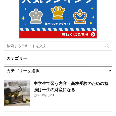
...
てしまいますので、出来
ま次の範囲も、また次の
るだけ当ブログでもお手
範囲もわからなくなって
伝いさせていただければ
しまいがちです。 もくじ
と考えていますので、お
1 言語だということを意
付き合い下さい。 もくじ
識する1.1 3歳までに意思
1 平均点が取れなくなる
疎通が可能になる1.2 英
までの過程とは1.1 予習で
語がわからなくなるきっ
学校の楽しさを取り戻す
かけ2 日本語からひも解
2 わかることは楽しい2.1
く英語の勉強2.1 3語で言
カテゴリー
予習のための授業動画を
いたいことを話す2.2 大
配信します3 最後に 平均
...
点 ...
中学生で習う内容・高校受験のための勉
強は一生の財産になる
2019/8/23