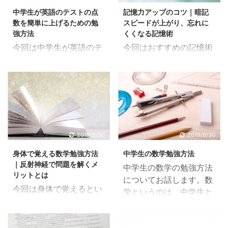
中学生が英語のテストの点
記憶力アップのコツ｜暗記
数を簡単に上げるための勉
スピードが上がり、忘れに
強方法
くくなる記憶術
今回は中学生が英語のテ
今回はおすすめの記憶術
ストの点数を簡単に上げ
についてです。よくある
るための勉強方法につい
ような怪しい暗記力アッ
て書いていきます。今回
プ方法とかそういうので
のテーマは、実力以上に
はないのでご安心下さ
点数を取るという観点で
い。 ただし、正攻法です
書きますが、一番は地道
ので、「あっという間に
に努力をして実力をつけ
我が子が天才に！？」の
2019/8/30
2019/8/30
ることです。 それでもな
ようなキャッチコピーを
身体で覚える数学勉強方法
中学生の数学勉強方法
かなか中学生のうちはそ
書くことは出来ません。
｜反射神経で問題を解くメ
中学生の数学の勉強方法
ういうことが難しいで
勉強ですので苦労はして
リットとは
についてお話します。数
す。では、点数を実力以
いただきます（笑） もく
今回は身体で覚えるとい
学というのは、中学生と
上に取るにはどうしたら
じ1 単純な暗記は鮮度が
う数学の勉強方法です。
高校生でやることが全然
いいのでしょうか。 もく
勝負1.1 記憶は関連付けて
方法自体はいたって簡単
違います。小学生で受け
じ1 問題を作る側から読
覚える2 社会は関連暗記
であり、非常に原始的な