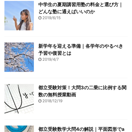
中学生の夏期講習用塾の料金と選び方｜
どんな塾に通えばいいのか
2019/6/15
新学年を迎える準備｜各学年のやるべき
予習や復習とは
2019/4/7
都立受験対策！大問3の二乗に比例する関
数の無料授業動画
2018/12/19
都立受験数学大問4の解説｜平面図形でa