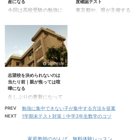
産になる
度確認テスト
1 受験当日の緊張をほぐ
もありますので、注意し
今回は高校受験の勉強に
東京都や、県が主催する
す方法1.1 気になる（可能
て見ておきましょう。 も
ついてお話します。私は
実力テストが中学生で実
性がある）ことを1つず
くじ1 宿題としての学校
中学1年生の2学期中間テ
施されています。このテ
つ減らそう2 周りも皆同
見学1.1 すり込みに注意2
ストで17点を取りまし
ストは学校のテストと違
じ不安を抱えている2.1
レベルが高い高校はアリ
た。科目は数学です。親
い、過去の範囲全てがテ
いつも通りが何より大切
3 最後に 宿題としての学
が慌てて学習塾に通わせ
ストの出題対象となるの
3 まとめ 受験当日の緊張
校見学 夏休みの段階で志
たほどです。英語も50点
で、難易度は高く感じま
をほぐす方法 早寝早起
望校が決まっている子
未満でした。 学習塾に通
す。 学校のテストが高く
2017/11/11
き、朝ごはんをきちんと
は、ごくまれです。です
うことで50～60点程度
ても、実力テストの結果
食べるなど色々言われる
から、志望校が決まって
志望校を決められないのは
は取れるようになりまし
が低いこともしばしばあ
わけですが、意外と指摘
ない、 ...
当たり前｜親が焦っては喧
た。 しかしそれ以上の点
るので、心配し過ぎる必
されな ...
嘩になる
数を取ることは難しく、
要はありません。 もくじ
久しぶりの更新になって
塾では補習に呼ばれるこ
1 都立高校受験・県立高
しまいました。中学3年
ともしばしばでした。 そ
校受験の練習1.1 学校のテ
PREV
勉強に集中できない子が集中する方法を提案
生を持つご家族は一丸と
んな私ですが、中学3年
ストは取れてたの
NEXT
1学期末テスト対策｜中学3年生数学のコツ
なって頑張っている時期
生の時に気の合う塾の先
に・・・1.2 周りには点
でしょうか。 お子さんが
生と出会い、勉強を自発
数が高い子がいる2 最後
志望校をまだ決めること
的にするようになりまし
に 都立高校受験・県立高
家庭教師のがんば、無料体験レッスン