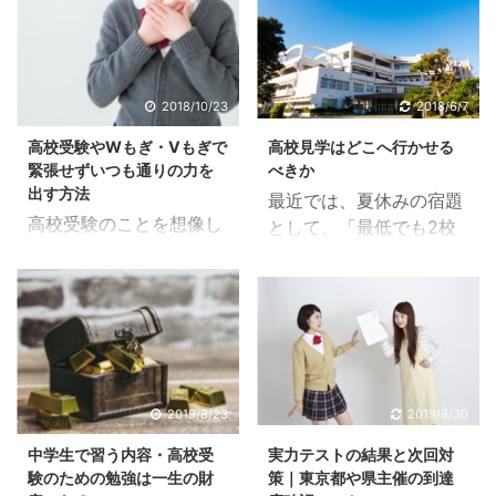
2018/10/23
2018/6/7
高校受験やWもぎ・Vもぎで
高校見学はどこへ行かせる
緊張せずいつも通りの力を
べきか
出す方法
最近では、夏休みの宿題
高校受験のことを想像し
として、「最低でも2校
てみて下さい。知らない
に高校見学へ行き、感想
人に囲まれ、受かるかど
などのレポートを提出」
うか不安な中でテストを
といったような内容が出
受けるわけです。Wも
される学校も多いです。
ぎ・Vもぎに関してもな
しかし、この時期は自分
かなか思うように力が出
から興味のある高校など
ない子が多いです。 緊張
あまりありません。 むや
2019/8/23
2019/8/30
せずにいつも通り力を出
みやたらに高校見学に行
中学生で習う内容・高校受
実力テストの結果と次回対
すためにはどうすればい
かせてしまうと大きな誤
験のための勉強は一生の財
策｜東京都や県主催の到達
いのでしょうか。 もくじ
算が発生してしまうこと