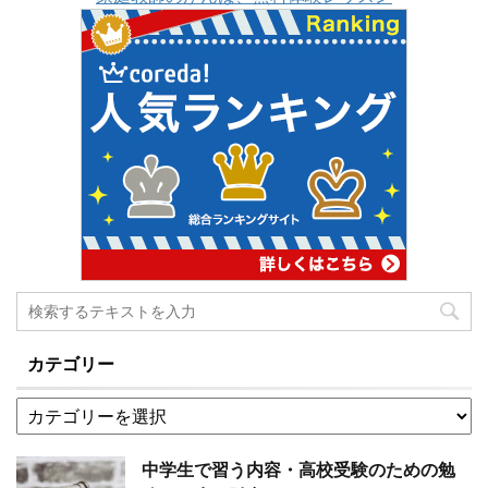
が出来ず、お母さんが焦
た。先生が勧めてくれた
校受験の練習 実はこれら
っていませんか？ ちなみ
高校に合格するため寝る
のテストは、都立高校受
に私はこの時期に明確な
間も惜しんで勉強しまし
験や、県立高校受験の問
志望校を決めていません
た。 高校受験のための勉
題に似せて作ってありま
でした。 もくじ1 志望校
強がなぜ一生 ...
す。そんな ...
は何で決めるか1.1 学校が
受験色に染まる2 まとめ
志望校は何で決めるか 以
前も少し触れましたが、
志望校というのはそんな
に簡単に決められるもの
ではりません。 とても大
切なことだから決められ
ない・・・という考え方
カテゴリー
も出来ますが、もっと大
きな理由があります。 そ
れ ...
中学生で習う内容・高校受験のための勉