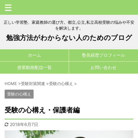
正しい学習塾、家庭教師の選び方。都立,公立,私立高校受験の悩みや不安
を解決します。
勉強方法がわからない人のためのブログ
ホーム
塾長経歴プロフィール
授業動画配信一覧
お問い合わせ
HOME
>
受験対策関連
>
受験の心構え
>
受験の心構え
受験の心構え・保護者編
2018年6月7日