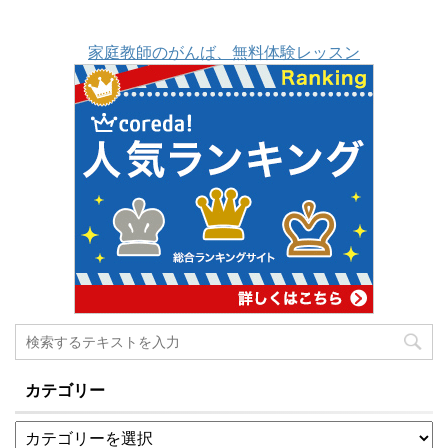
ている中学校も多いです
が、三期制の学校では6
家庭教師のがんば、無料体験レッスン
月末～7月初めにかけて
テストがあります。 一般
的な範囲の対策となりま
すのでご期待に添えない
場合もあります。 もくじ
1 現在完了が本格的に範
囲1.1 不規則動詞の過去分
詞形を覚える1.2 単語を
覚えたら次は熟語2 教科
書の全文和訳にチャレン
ジ2.1 英作文を3つ書こう
3 最後に 現在完了が本格
的に範囲 中間テストで
は、第5文型や受動態あ
カテゴリー
たりがメインテーマに ...