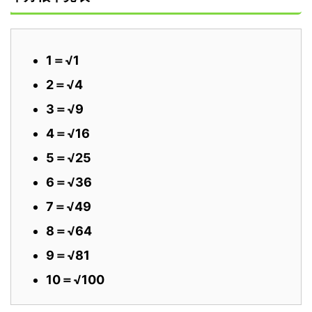
1＝√1
2＝√4
3＝√9
4＝√16
5＝√25
6＝√36
7＝√49
8＝√64
9＝√81
10＝√100