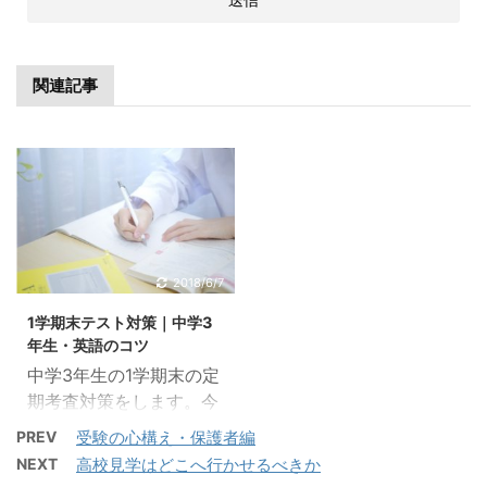
関連記事
2018/6/7
1学期末テスト対策｜中学3
年生・英語のコツ
中学3年生の1学期末の定
期考査対策をします。今
回は英語について書いて
PREV
受験の心構え・保護者編
いきます。現在では前
NEXT
高校見学はどこへ行かせるべきか
期、後期の二期制になっ