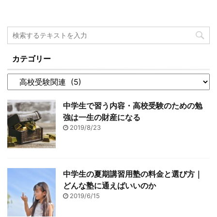
らお伝えします。Wも
かと思いますので、是非
ます。 都立Vもぎ 都立自
ぎ・Vもぎ会場への服装
無料授業動画を見て文字
校作成対策もぎ 私立もぎ
についてもお書きしま
式の証明の解き方を参考
県立も ...
す。 ※Wもぎ、Vもぎ対
にして下さい。 都立高校
策用の動画を配信スター
...
カテゴリー
トしました。詳しくはペ
ージ下部をご覧下さい。
Wもぎ・Vもぎは都立受
験の予行演習 WもぎとV
中学生で習う内容・高校受験のための勉
もぎの違いについてはま
強は一生の財産になる
た別記事にて記載しま
2019/8/23
す。どちらも関東首都圏
の受験問題に似せて作ら
れており、その予行演習
の意味合いが強いです ...
中学生の夏期講習用塾の料金と選び方｜
どんな塾に通えばいいのか
2019/6/15