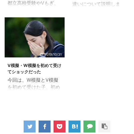
都立高校受験やVもぎ、
違いについて説明しま
ず、県立問題などの公立
受験では同じような出題
Wもぎにおいて大問
す。少々検索などにかけ
高校受験入試問題ではほ
形式が多くなっています
２・・・つまり四角２番
てみると、根本的な違い
とんどが同じ形式を採用
ので、都立受験を狙って
ですね。この大問２では
こそ説明がありますが、
していますので、恐らく
いるご家庭以外でも参考
文字式の利用で証明問題
細かいことには触れられ
参考にしていただけると
にしてもらえるかと思い
が出題されます。（２）
ていません。 どちらを受
思います。 （１）は問題
ます。 aを使った角度の
はかなりの難問で７点問
けるべきかも踏まえて説
文の罠に注意すること
求め方 （１）は角度を求
題になります。 問題の意
明していきます。 W模擬
2019/10/31
（１）は変域を求める問
める問題ですが、aを使
味さえ理解出来れば解け
とV模擬は何が違うのか
題が多く出ます。一次関
った式で表すことになり
V模擬・W模擬を初めて受け
る（１）と、多くの子が
W模擬は、正式にはW合
数では変域を求める問題
ます。 まずは注意点を先
てショックだった
すぐに諦めてしまうくら
格もぎといいます。新教
は嫌われる傾向にありま
に書きます。 いき ...
今回は、W模擬とV模擬
い難しいと感じる子がた
育が提供していて、以下
す ...
を初めて受けた子、初め
くさんいる（２）の両方
の種類があります。 都立
て受けさせた保護者の方
を丁寧に解説していきた
そっくりもぎ 自校作成校
の反応をお届けしようと
いと思います。 ページの
対策もぎ 私立合格もぎ
思います。現在2017年6
下の方では授業動画を使
神奈川県入試対策もぎ V
月ですので、あと数か月
って解説しています。 音
模擬もひらがなで、Vも
で始まりますね。 まずは
の出せる環境であればそ
ぎです。進学研究会の提
W模擬、V模擬の性質か
ちらの方がわかりやすい
供で、以下の種類があり