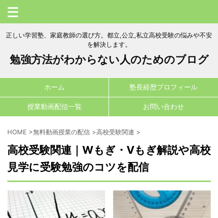
正しい学習塾、家庭教師の選び方。都立,公立,私立高校受験の悩みや不安
を解決します。
勉強方法がわからない人のためのブログ
ホーム
塾長経歴プロフィール
授業動画配信一覧
お問い合わせ
HOME
>
無料動画授業の配信
>
高校受験関連
>
高校受験関連｜Wもぎ・Vもぎ解説や高校
見学に受験勉強のコツを配信