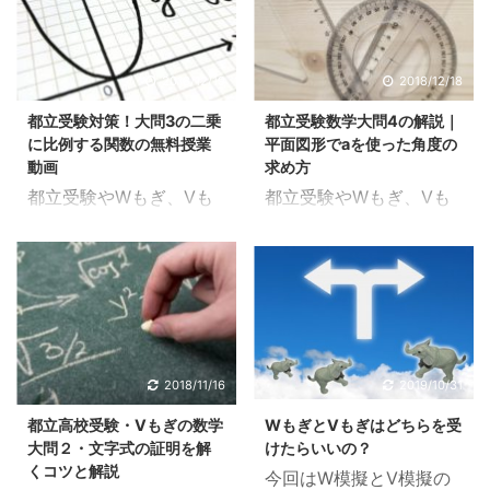
2018/12/19
2018/12/18
都立受験対策！大問3の二乗
都立受験数学大問4の解説｜
に比例する関数の無料授業
平面図形でaを使った角度の
動画
求め方
都立受験やWもぎ、Vも
都立受験やWもぎ、Vも
ぎの数学で毎回出てくる
ぎの数学では大問4で平
大問3を解説していきま
面図形の問題が出題され
す。大問3では二乗に比
ます。この平面図形の問
例する関数と一次関数が
題は、aを使った角度の
コラボレーションした問
求め方、三角形の合同
題が多く出題されます。
（相似）証明、最後に難
変域や交点の出し方な
問という流れです。 特に
2018/11/16
2019/10/31
ど、基本的な問題をたく
最初のaを使った角度は
都立高校受験・Vもぎの数学
WもぎとVもぎはどちらを受
さん練習しておきましょ
非常に簡単なので落とさ
大問２・文字式の証明を解
けたらいいの？
う。 また、都立受験やW
ないようにしましょう。
くコツと解説
今回はW模擬とV模擬の
もぎ、Vもぎに関わら
県立高校などの公立高校