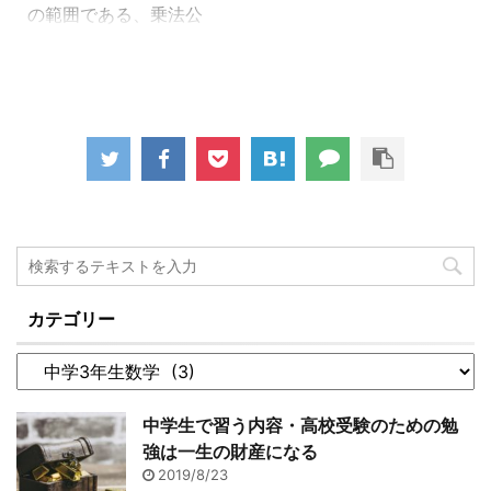
生が中学生だった頃も、
の範囲である、乗法公
なかったですよね。 いよ
その範囲が知りたいだけ
式・式の展開の解き方に
いよ中3数学も難しくな
なのに、前の範囲に戻っ
ついて説明していきま
ってきますが、1つ1つ丁
て教えてくる先生がい
す。乗法というのはかけ
寧に覚えていけば決して
て、面倒な先生というこ
算のことですので、かけ
出来ないことはありませ
とで特に女子に嫌われて
算の公式ということにな
ん。では今回も基礎から
いました。 しかし、その
ります。 中学2年生まで
みっちりと練習していき
先生が言っていた意味が
に習った「分配法則」
ましょう。 平方根の基
今ならわかります。っと
は、式の展開になりま
礎・考え方 テキストに書
いうわけで乗法公式は ...
す。 （ ）の外し方
いてある平方根の説明 ...
3(2x+5)=6x+15 これが
分配法則でした。3をカ
カテゴリー
ッコの中の両方にかける
わけですね。3×2xで
6x、3×5で15になり、
6x+15という答えが導き
中学生で習う内容・高校受験のための勉
出されます。 3年生にな
強は一生の財産になる
ると、多項式のかけ算が
2019/8/23
出てきます。 (a+b)