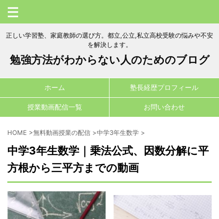
正しい学習塾、家庭教師の選び方。都立,公立,私立高校受験の悩みや不安
を解決します。
勉強方法がわからない人のためのブログ
ホーム
塾長経歴プロフィール
授業動画配信一覧
お問い合わせ
HOME
>
無料動画授業の配信
>
中学3年生数学
>
中学3年生数学｜乗法公式、因数分解に平
方根から三平方までの動画