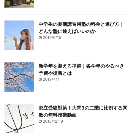
(c+d) このような問題で
す。(a+b)×(c ...
中学生の夏期講習用塾の料金と選び方｜
どんな塾に通えばいいのか
2019/6/15
新学年を迎える準備｜各学年のやるべき
予習や復習とは
2019/4/7
都立受験対策！大問3の二乗に比例する関
数の無料授業動画
2018/12/19