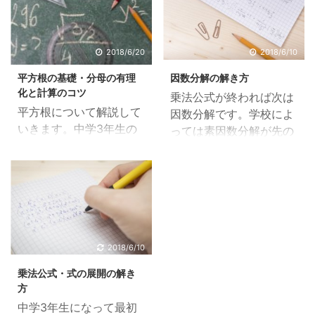
2018/6/20
2018/6/10
平方根の基礎・分母の有理
因数分解の解き方
化と計算のコツ
乗法公式が終われば次は
平方根について解説して
因数分解です。学校によ
いきます。中学3年生の
っては素因数分解が先の
数学は、乗法公式、素因
ところもあるかと思いま
数分解、因数分解と習っ
す。乗法公式と因数分解
てきました。そして今度
は切っても切り離せない
は聞き慣れない言葉であ
関係にあります。 もしも
る「平方根」です。 電卓
乗法公式の理解がまだ甘
についている√（ルー
いと思うのであれば、先
ト）の記号は見たことが
に乗法公式をきちんと理
2018/6/10
あると思いますが、実際
解しましょう。 「私は因
乗法公式・式の展開の解き
に使ったことはないでし
数分解が知りたいの！」
方
ょうし、何のためにある
わかります。ハシビロ先
中学3年生になって最初
のか、読み方さえわから