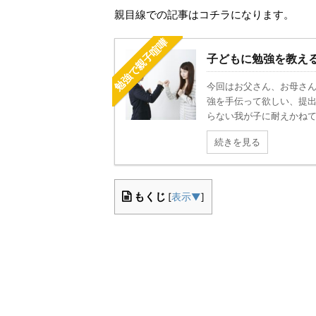
親目線での記事はコチラになります。
勉強で親子喧嘩
子どもに勉強を教え
今回はお父さん、お母さ
強を手伝って欲しい、提出
らない我が子に耐えかねて、
続きを見る
もくじ
[
表示▼
]