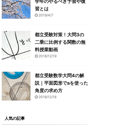
学年のやるべき予習や復
習とは
2019/4/7
都立受験対策！大問3の
二乗に比例する関数の無
料授業動画
2018/12/19
都立受験数学大問4の解
説｜平面図形でaを使った
角度の求め方
2018/12/18
人気の記事